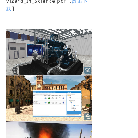
Vizard_In_Science.pdf【
点击下
载
】